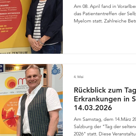
Am 08. April fand in Vorarlbe
das Patiententreffen der Sel
Myelom statt. Zahlreiche Be
Interessierte folgten der Ei
und zugleich sehr persönli
„Diagnose Krebs – Multiple
um?“ referierte Frau Dr. Sim
Psychoonkologin, über den 
Erkrankung. In ihrem Vortrag
4. Mai
Rückblick zum Tag
Erkrankungen in 
14.03.2026
Am Samstag, dem 14.März 2
Salzburg der "Tag der selte
2026" statt. Diese Veranstalt