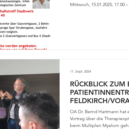
Krebserkrankung
Mittwoch, 15.01.2025, 17.00 –
11. Sept. 2024
RÜCKBLICK ZUM 
PATIENTINNENTR
FELDKIRCH/VOR
11.9.2024
OA Dr. Bernd Hartmann hat e
Vortrag über die Therapieop
beim Multiplen Myelom geha