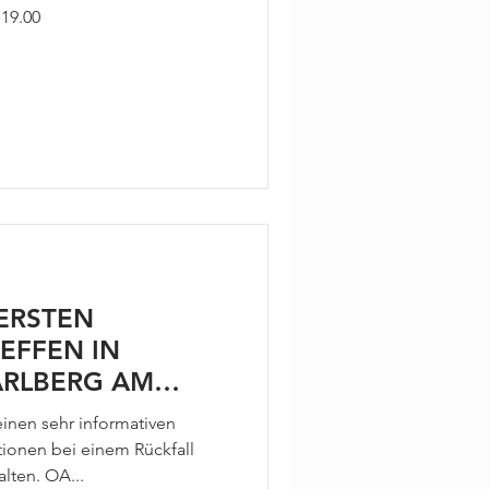
en
 19.00
ERSTEN
EFFEN IN
ARLBERG AM
inen sehr informativen
tionen bei einem Rückfall
lten. OA...