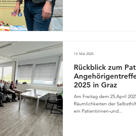
Salzburg organisiert und bot 
Plattform für den persönlich
Vertretern von Gesundheitse
Selbsthilfegruppen. Besucher
über unterschiedliche Erkra
mit Betroffenen sowie Fachl
13. Mai 2025
Rückblick zum Pat
Angehörigentreffe
2025 in Graz
Am Freitag dem 25.April 202
Räumlichkeiten der Selbsthil
ein Patientinnen-und...