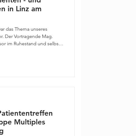
n in Linz am
war das Thema unseres
ahr. Der Vortragende Mag.
sor im Ruhestand und selbst
erte in einem höchst
tische Bewegungsübungen,
nderen körperlichen
en können. Er erläuterte
rt und Weise, wie positiv
e Psyche wirkt. Die
Patiententreffen
uppe Multiples
g