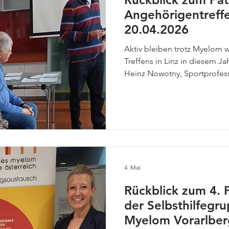
Angehörigentreffe
20.04.2026
Aktiv bleiben trotz Myelom 
Treffens in Linz in diesem J
Heinz Nowotny, Sportprofes
an Myelom erkrankt präsenti
animierenden Vortrag prak
die auch mit der ein oder a
Einschränkung ausgeübt werd
auch in sehr verstänslicher A
körperliche Bewegung auf di
Teilnehmer nahmen einig
4. Mai
Rückblick zum 4. 
der Selbsthilfegr
Myelom Vorarlber