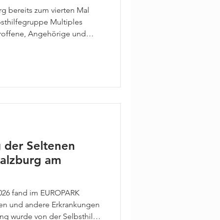
rg bereits zum vierten Mal
bsthilfegruppe Multiples
troffene, Angehörige und
nladung zu einem informativen
chen Abend. Unter dem Motto:
s Myelom: Wie gehe ich damit
one Bösch, klinische
psychischen Umgang mit der
 ging sie unter ander
 der Seltenen
Salzburg am
026 fand im EUROPARK
nen und andere Erkrankungen
ung wurde von der Selbsthilfe