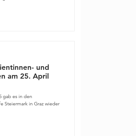
von 09:00 bis 18:00 Uhr eine
en Austausch mit Experten,
inrichtungen sowie vielen
 hatten die Möglichkeit sich
nkungen zu informieren und
euten ins Gesprä
ientinnen- und
n am 25. April
5 gab es in den
fe Steiermark in Graz wieder