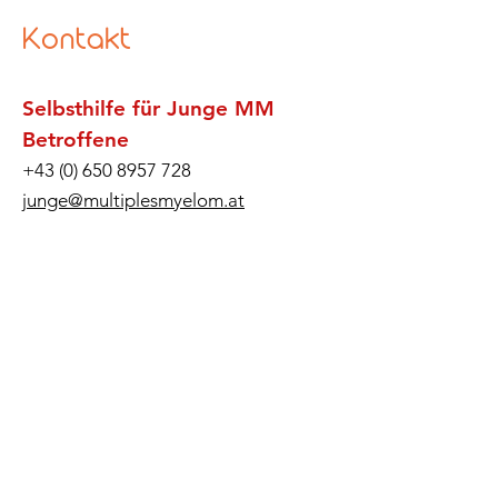
Kontakt
Selbsthilfe für Junge MM
Betroffene
+43 (0) 650 8957 728
junge@multiplesmyelom.at
Medizinisches Selbsthilfe
Zentrum
Obere Augartenstrasse 26-28, A-
1020 Wien
Tel.:
+43 (1) 29 30 887
hilfe@multiplesmyelom.at
Wo wir weiterhelfen können:
Fragen zu beiden Transplantationsarten
Schmerzempfinden