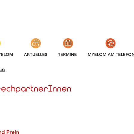
YELOM
AKTUELLES
TERMINE
MYELOM AM TELEFO
ark
prechpartnerInnen
nd Prein