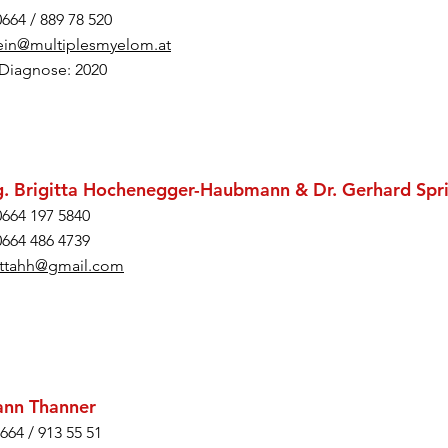
0664 / 889 78 520
ein@multiplesmyelom.at
iagnose: 2020
. Brigitta Hochenegger-Haubmann & Dr. Gerhard Spri
 0664 197 5840
 0664 486 4739
ittahh@gmail.com
ann Thanner
0664 / 913 55 51