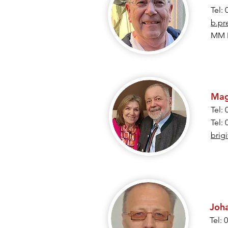
Tel: 
b.pr
MM D
Mag
Tel:
Tel:
brig
Joh
Tel: 