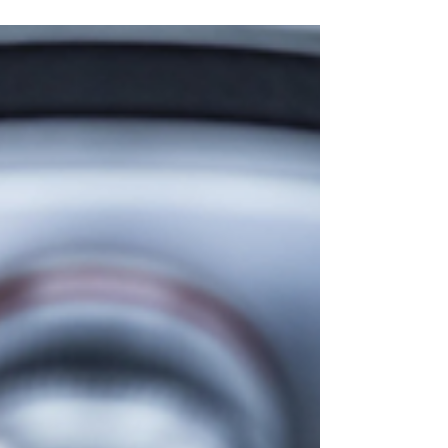
Es gibt eine neue Ambulanz eigens für
Myelom-Patient:Innen auf der Ebene 2A
Ambulanzzeiten sind jeweils: Dienstag: 8:30 -
14:30 Donnerstag: 8:30 - 14:30 Telefon BHS
Ambulanz: 01 59988 3200 Telefon BHS 1.
Med. Abteilung: 01 59988 2150 - Frau
Tschikof - Anmeldung