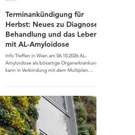
30. Juli
Terminankündigung für
Herbst: Neues zu Diagnose,
Behandlung und das Leben
mit AL-Amyloidose
Info Treffen in Wien am 06.10.2026 AL-
Amyloidose als bösartige Organerkrankung
kann in Verbindung mit dem Multiplen
Myleom auftreten. Rechtzeitiges Erkennen
im Rahmen von Kontrolluntersuchungen und
möglichst frühzeitiges aktives Gegensteuern
ist notwendig, um Organschädigungen
möglichst hintanzuhalten. Gemeinsam mit
der Amyloidose Gruppe veranstalten wir