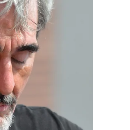
beginnt wieder unsere Tanzsaison im
Selbsthilfezentrum, 1020 Wien. Sich in
seinem Körper (wieder) lebendig fühlen,
trotz Erkrankung, das ist ein Wunsch vieler
Betroffener. Bewegung und Tanz kann da
sehr hilfreich sein. Alle sind willkommen,
Patient*innen und Angehörige, mit oder
ohne Bewegungseinschränkungen, jung und
alt. Bitte um Anmeldung, damit wir
disponieren können. Wir freuen uns auf Sie.