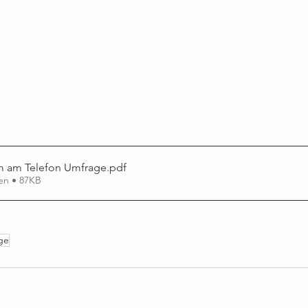
m am Telefon Umfrage
.pdf
en • 87KB
ge