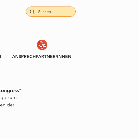
N
ANSPRECHPARTNER/INNEN
Kongress"
rige zum 
en der 