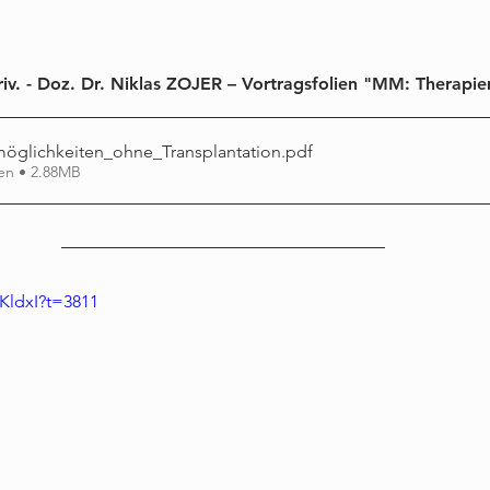
iv. - Doz. Dr. Niklas ZOJER – Vortragsfolien "MM: Therapie
glichkeiten_ohne_Transplantation
.pdf
en • 2.88MB
rKldxI?t=3811