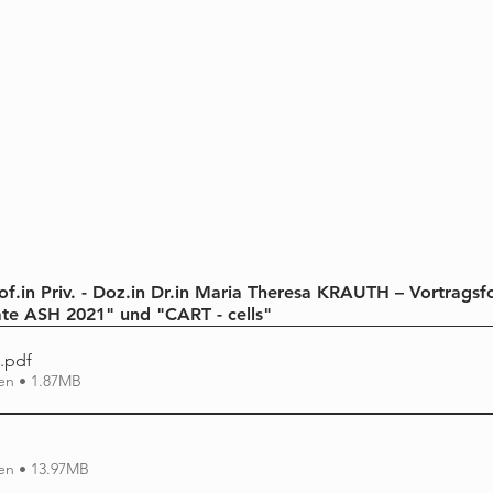
of.in Priv. - Doz.in Dr.in Maria Theresa KRAUTH – Vortragsfo
e ASH 2021" und "CART - cells"
.pdf
en • 1.87MB
en • 13.97MB