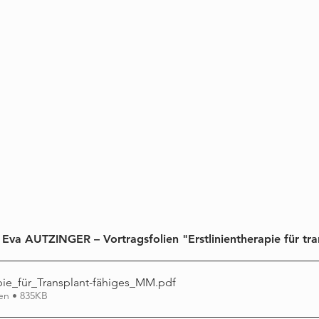
 Eva AUTZINGER – Vortragsfolien "Erstlinientherapie für tra
apie_für_Transplant-fähiges_MM
.pdf
en • 835KB