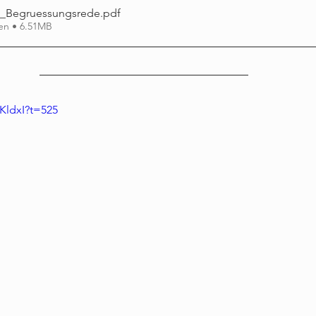
2_Begruessungsrede
.pdf
en • 6.51MB
rKldxI?t=525