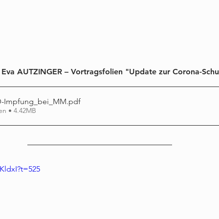
n Eva AUTZINGER – Vortragsfolien "Update zur Corona-Schu
D-Impfung_bei_MM
.pdf
en • 4.42MB
rKldxI?t=525