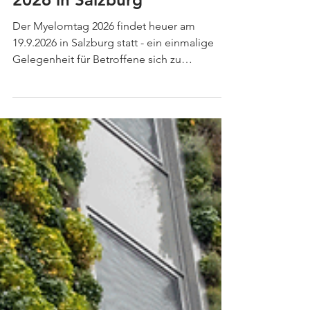
6. Juni
Save the Date - Myelomtag
2026 in Salzburg
Der Myelomtag 2026 findet heuer am
19.9.2026 in Salzburg statt - ein einmalige
Gelegenheit für Betroffene sich zu
informieren. Patient*in oder Angehörige*r,
frisch diagostiziert oder schon länger mit der
Erkrankung lebend - für alle bietet der
Myelomtag Information und Möglichkeit
zum Austausch - nutzen sie die Gelegenheit.