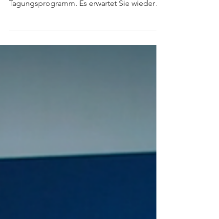
Der Myelomtag am 19.9.2026 in Salzburg
rückt näher. Hier finden Sie das aktuelle
Tagungsprogramm. Es erwartet Sie wieder
eine Reihe von interessanten Vorträgen und
Workshops rund um das Multiple Myelom.
Wir freuen uns auf einen informativen Tag
mit viel Gelegenheit zum Austausch
zwischen Betroffenen.